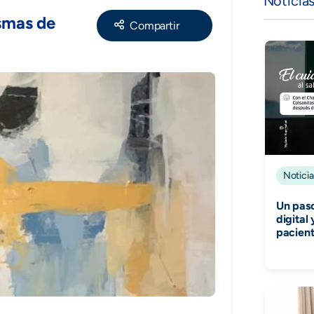
Noticia
Share
smas de
Noticia
Un paso
digital
pacien