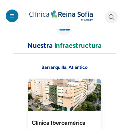
Pasar al contenido principal
Nuestra infraestructura
Inicio
See form
Nuestra
infraestructura
Barranquilla, Atlántico
Imagen
Clínica Iberoamérica