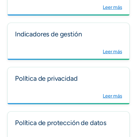
+
Leer más
/".
This
shortcut
Indicadores de gestión
activates
the
screen
Leer más
reader
to
help
Política de privacidad
you
navigate
and
Leer más
interact
with
the
Política de protección de datos
content.