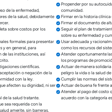
Propender por su autocuidad
ceso de la enfermedad,
comunidad.
ores de la salud, debidamente
Firmar en la historia clínic
rcer.
Firmar el documento de alta
leta sobre costos por los
Seguir el plan de tratamien
sobre su enfermedad y cump
nales formales para presentar
Usar adecuada y racionalme
s y en general, para
como los recursos del sist
de las instituciones, así
Atender oportunamente la
rito.
los programas de promoció
tigaciones científicas.
Actuar de manera solidaria
 aceptación o negación de la
peligro la vida o la salud de
rmidad con la ley.
Cumplir las normas del sis
ue afecten su dignidad, ni ser
Actuar de buena fe frente a
Atender al pago del costo 
l de la salud tratante.
acuerdo con la categoría es
ue sea requerida con la
Imagen
lud amerite, sin barreras.