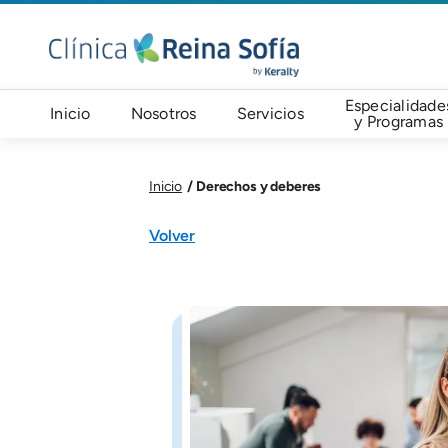
Pasar al contenido principal
Navegación principal
Especialidade
Inicio
Nosotros
Servicios
y Programas
Derechos y deberes
Inicio
Componente base
Volver
Imagen