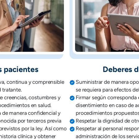
s pacientes
Deberes d
va, continua y comprensible
Suministrar de manera opor
 tratante.
se requiera para efectos del
te creencias, costumbres y
Firmar según corresponda 
ocedimientos en salud.
disentimiento en caso de a
da de manera confidencial y
procedimientos propuestos
nocida por terceros previa
Respetar la dignidad de otr
previstos por la ley. Así como
Respetar al personal respon
historia clínica y obtener
administración de los servi