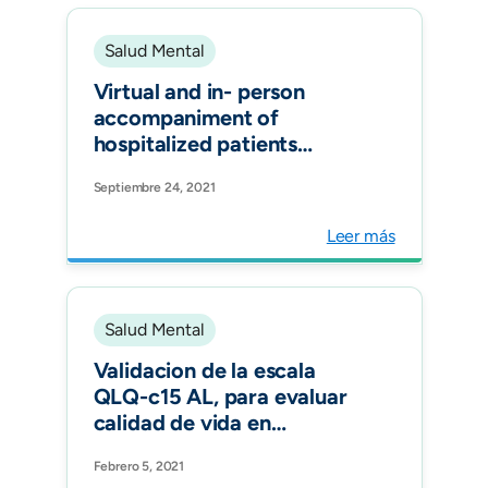
Salud Mental
Virtual and in- person
accompaniment of
hospitalized patients
during the COVID-19
Septiembre 24, 2021
pandemic in Colombia. Rev
Panam Salud Publica.
Leer más
Salud Mental
Validacion de la escala
QLQ-c15 AL, para evaluar
calidad de vida en
pacientes en cuidados
Febrero 5, 2021
paliativos, al español