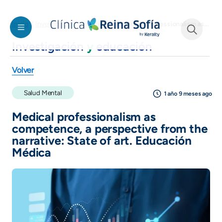
Pasar al contenido principal
Medical professionalism as competence, a perspective from the narrative: State of art. Educación Médica
Inicio
Investigación y educación
Investigación
y
educación
See form
Volver
Salud Mental
1 año 9 meses ago
Medical professionalism as
competence, a perspective from the
narrative: State of art. Educación
Médica