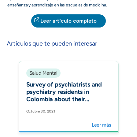
enseñanza y aprendizaje en las escuelas de medicina.
Leer artículo completo
Artículos que te pueden interesar
Salud Mental
Survey of psychiatrists and
psychiatry residents in
Colombia about their
preventive and therapeutic
Octubre 30, 2021
practices in delirium. Rev
Colomb Psiquiatr (Engl
Leer más
Ed).