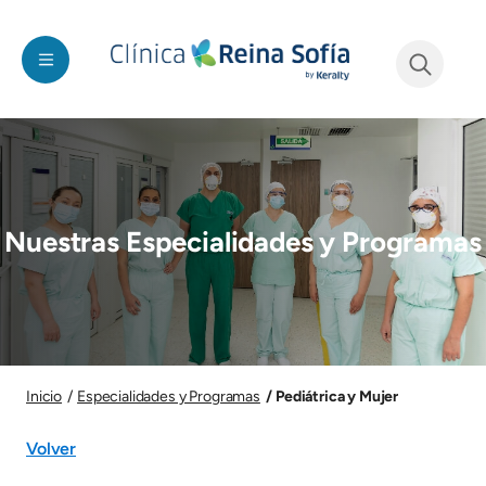
Pasar al contenido principal
See form
Imagen
Nuestras Especialidades y Programas
Imagen
Pediátrica y Mujer
Inicio
Especialidades y Programas
Volver