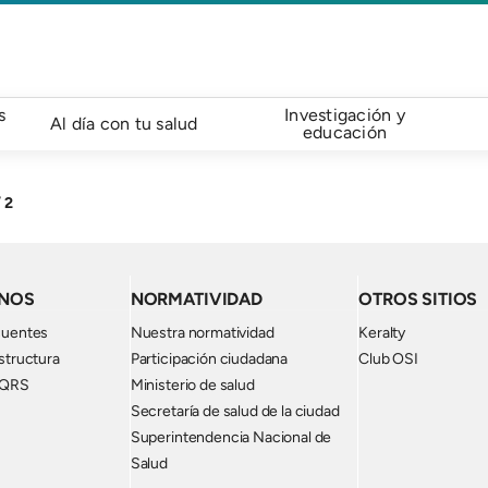
s
Investigación y
Al día con tu salud
educación
2
NOS
NORMATIVIDAD
OTROS SITIOS
cuentes
Nuestra normatividad
Keralty
structura
Participación ciudadana
Club OSI
PQRS
Ministerio de salud
Secretaría de salud de la ciudad
Superintendencia Nacional de
Salud