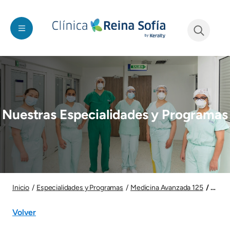
Pasar al contenido principal
See form
Imagen
Nuestras Especialidades y Programas
Imagen
Progr
Inicio
Especialidades y Programas
Medicina Avanzada 125
Volver