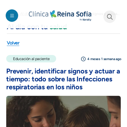
Pasar al contenido principal
Prevenir, identificar signos y actuar a tiempo: Infecciones respiratorias
Inicio
Al día con tu salud
Al día con tu
salud
See form
Volver
Educación al paciente
4 meses 1 semana ago
Prevenir, identificar signos y actuar a
tiempo: todo sobre las Infecciones
respiratorias en los niños