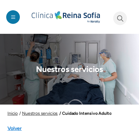
Pasar al contenido principal
See form
Imagen
Nuestros servicios
Imagen
Cuidado Intensivo Adulto
Inicio
Nuestros servicios
Volver