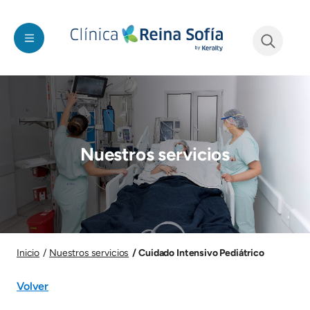
Pasar al contenido principal
See form
Imagen
Nuestros servicios
Imagen
Cuidado Intensivo Pediátrico
Inicio
Nuestros servicios
Volver