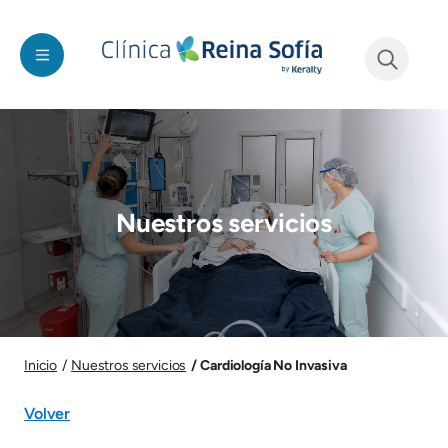
Pasar al contenido principal
See form
Imagen
Nuestros servicios
Imagen
Cardiología No Invasiva
Inicio
Nuestros servicios
Volver