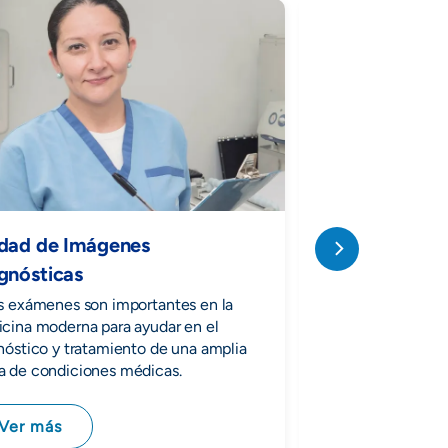
dad de Imágenes
gnósticas
Cardiología N
s exámenes son importantes en la
Se enfoca en el di
cina moderna para ayudar en el
de enfermedades de
nóstico y tratamiento de una amplia
necesidad de proc
 de condiciones médicas.
invasivos.
Ver más
Ver más