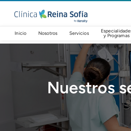
Pasar al contenido principal
Navegación principal
Especialidade
Inicio
Nosotros
Servicios
y Programas
Imagen
Nuestros se