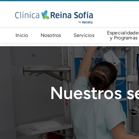
Pasar al contenido principal
Navegación principal
Especialidade
Inicio
Nosotros
Servicios
y Programas
Imagen
Nuestros se