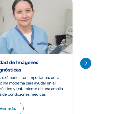
dad de Imágenes
gnósticas
Cardiología N
s exámenes son importantes en la
Se enfoca en el di
cina moderna para ayudar en el
de enfermedades de
nóstico y tratamiento de una amplia
necesidad de proc
 de condiciones médicas.
invasivos.
Ver más
Ver más