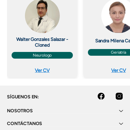
Imagen
Imagen
Walter Gonzales Salazar -
Sandra Milena C
Cloned
Geriatría
Neurologo
Ver CV
Ver CV
facebook
instagram
SÍGUENOS EN:
NOSOTROS
CONTÁCTANOS