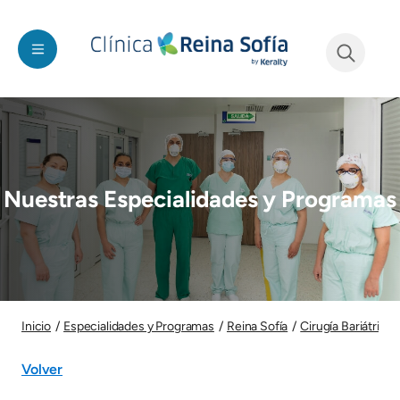
Pasar al contenido principal
See form
Imagen
Nuestras Especialidades y Programas
Imagen
Inicio
Especialidades y Programas
Reina Sofía
Cirugía Bariátrica
Volver