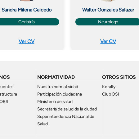
Sandra Milena Caicedo
Walter Gonzales Salazar
Geriatría
Neurologo
Ver CV
Ver CV
NOS
NORMATIVIDAD
OTROS SITIOS
cuentes
Nuestra normatividad
Keralty
structura
Participación ciudadana
Club OSI
PQRS
Ministerio de salud
Secretaría de salud de la ciudad
Superintendencia Nacional de
Salud