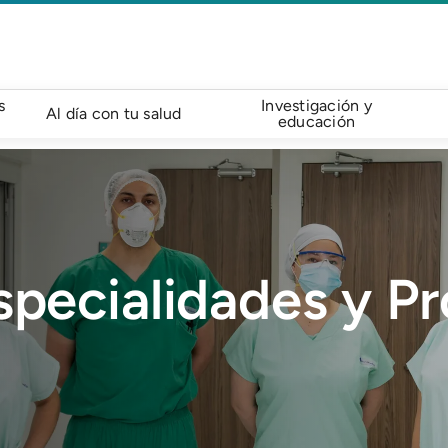
s
Investigación y
Al día con tu salud
educación
specialidades y P