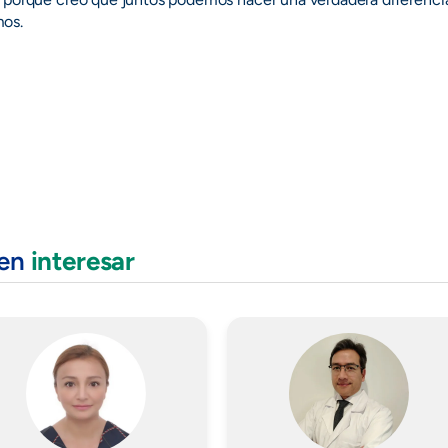
os.
den
interesar
Imagen
Imagen