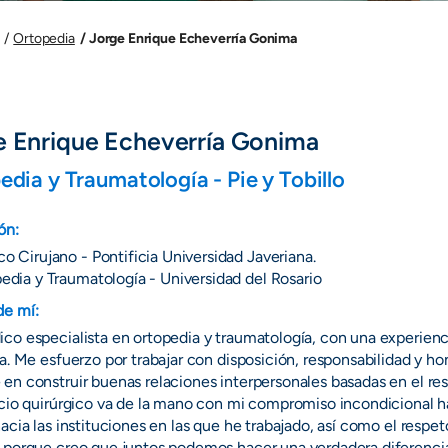
Jorge Enrique Echeverría Gonima
Ortopedia
e Enrique Echeverría Gonima
edia y Traumatología - Pie y Tobillo
ón:
o Cirujano - Pontificia Universidad Javeriana.
edia y Traumatología - Universidad del Rosario
de mí:
co especialista en ortopedia y traumatología, con una experienci
na. Me esfuerzo por trabajar con disposición, responsabilidad y h
en construir buenas relaciones interpersonales basadas en el resp
icio quirúrgico va de la mano con mi compromiso incondicional ha
hacia las instituciones en las que he trabajado, así como el respet
 porque creo que juntos podemos hacer una verdadera diferencia