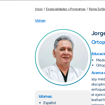
Inicio
Especialidades y Programas
Reina Sofía
Volver
Jorg
Ortop
Educaci
Medic
Ortop
Acerca 
soy médi
discipli
enfoque 
el ejerc
Idiomas:
lealtad 
Español
colegas,