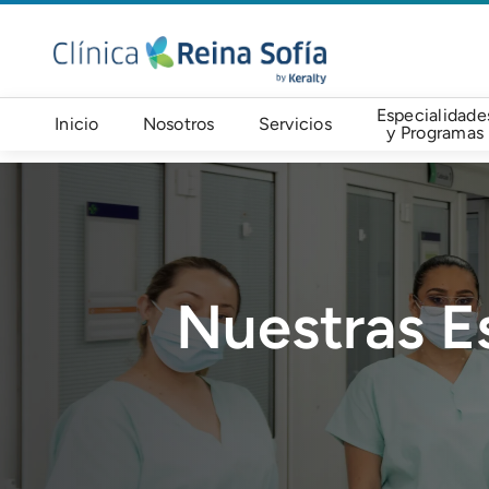
Pasar al contenido principal
Navegación principal
Especialidade
Inicio
Nosotros
Servicios
y Programas
Imagen
Nuestras E