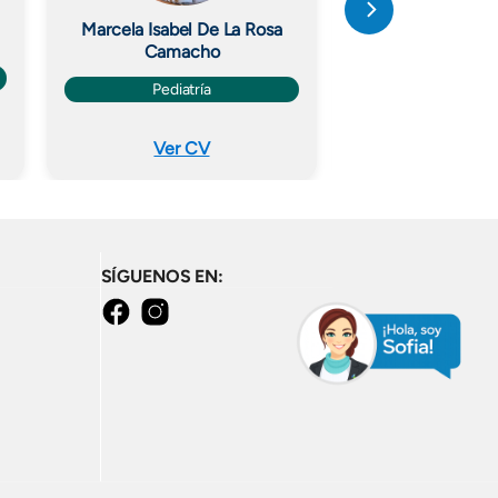
Marcela Isabel De La Rosa
Carlos Andrés Ar
Camacho
Cardiolo
Pediatría
Ver CV
Ver C
SÍGUENOS EN:
facebook
instagram