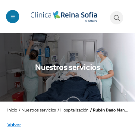
Pasar al contenido principal
See form
Imagen
Nuestros servicios
Imagen
Rubén Darío Mantilla 
Inicio
Nuestros servicios
Hospitalización
Volver