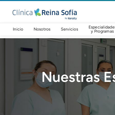
Pasar al contenido principal
Navegación principal
Especialidade
Inicio
Nosotros
Servicios
y Programas
Imagen
Nuestras E