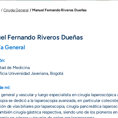
Manuel Fernando Riveros Dueñas
Cirugía General
el Fernando Riveros Dueñas
ía General
ón:
tad de Medicina
ficia Universidad Javeriana, Bogotá
de mí:
 general y vascular y luego especialista en cirugía laparoscópica 
opia se dedicó a la laparoscopia avanzada, en particular colecist
ión de vías biliares por laparoscopia, cirugía pancreática laparosc
bién cirugía gástrica respectiva, siendo uno de los pioneros e
omía en cáncer y cirugías de colon por laparoscopia.