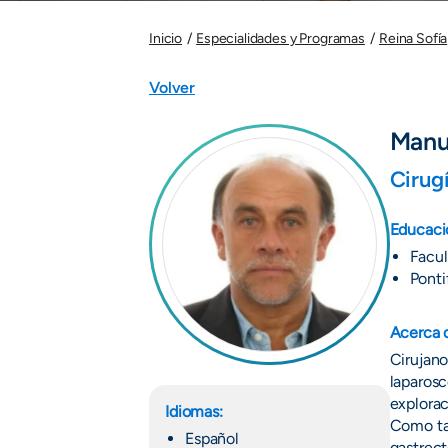
Inicio
Especialidades y Programas
Reina Sofía
Volver
Manu
Cirug
Educaci
Facul
Ponti
Acerca 
Cirujano
laparosc
explorac
Idiomas:
Como tam
Español
gastrect