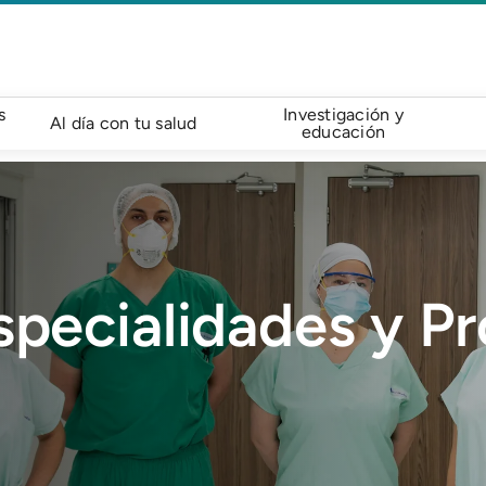
s
Investigación y
Al día con tu salud
educación
specialidades y P