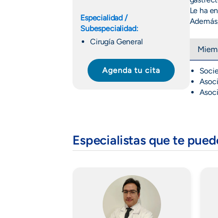
Le ha en
Especialidad /
Además, 
Subespecialidad:
Cirugía General
Miemb
Agenda tu cita
Socie
Asoci
Asoci
Especialistas que te pue
Imagen