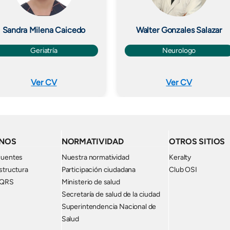
Sandra Milena Caicedo
Walter Gonzales Salazar
Geriatría
Neurologo
Ver CV
Ver CV
NOS
NORMATIVIDAD
OTROS SITIOS
cuentes
Nuestra normatividad
Keralty
structura
Participación ciudadana
Club OSI
PQRS
Ministerio de salud
Secretaría de salud de la ciudad
Superintendencia Nacional de
Salud