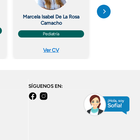
Marcela Isabel De La Rosa
Carlos Andrés Ar
Camacho
Cardiolo
Pediatría
Ver CV
Ver C
SÍGUENOS EN:
facebook
instagram