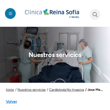
Pasar al contenido principal
See form
Imagen
Nuestros servicios
Imagen
Jose Medardo 
Inicio
Nuestros servicios
Cardiología No Invasiva
Volver