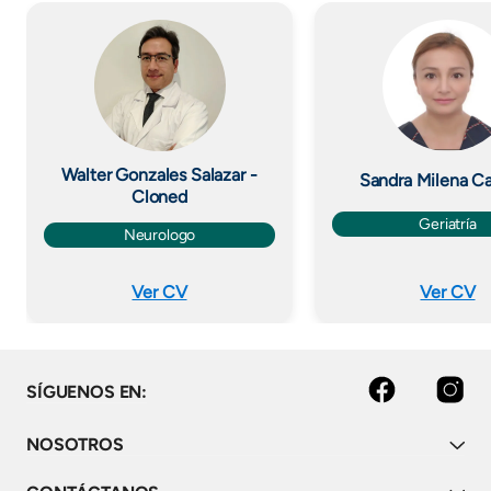
Imagen
Imagen
Walter Gonzales Salazar -
Sandra Milena C
Cloned
Geriatría
Neurologo
Ver CV
Ver CV
facebook
instagram
SÍGUENOS EN:
NOSOTROS