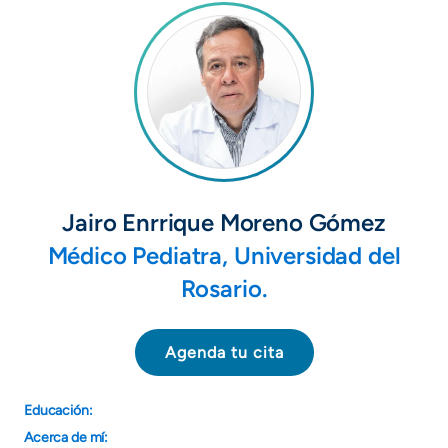
+
/".
This
shortcut
activates
the
screen
reader
to
Jairo Enrrique Moreno Gómez
help
Médico Pediatra, Universidad del
you
navigate
Rosario.
and
interact
Agenda tu cita
with
the
content.
Educación:
Acerca de mí: