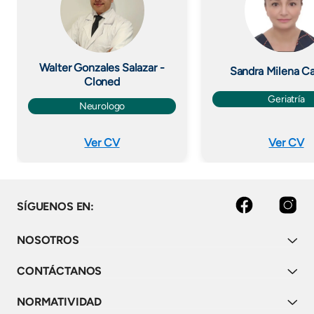
Walter Gonzales Salazar -
Sandra Milena C
Cloned
Geriatría
Neurologo
Ver CV
Ver CV
facebook
instagram
SÍGUENOS EN:
NOSOTROS
CONTÁCTANOS
NORMATIVIDAD