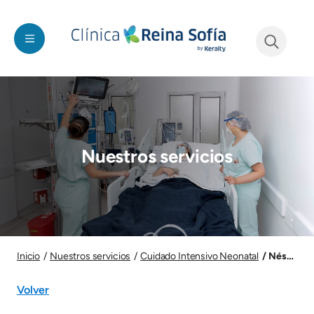
Pasar al contenido principal
See form
Imagen
Nuestros servicios
Imagen
Néstor Ne
Inicio
Nuestros servicios
Cuidado Intensivo Neonatal
Volver