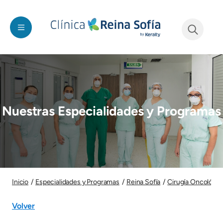
Pasar al contenido principal
See form
Imagen
Nuestras Especialidades y Programas
Imagen
Inicio
Especialidades y Programas
Reina Sofía
Cirugía Oncológic
Volver