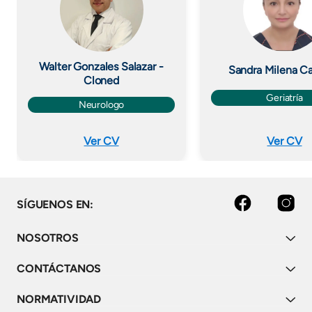
Walter Gonzales Salazar -
Sandra Milena C
Cloned
Geriatría
Neurologo
Ver CV
Ver CV
facebook
instagram
SÍGUENOS EN:
NOSOTROS
CONTÁCTANOS
NORMATIVIDAD