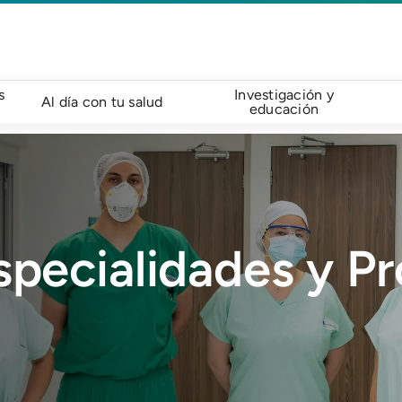
s
Investigación y
Al día con tu salud
educación
specialidades y P