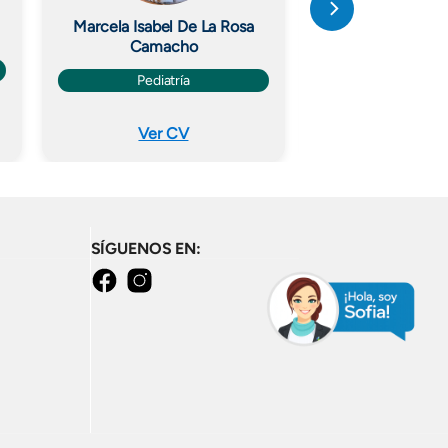
Marcela Isabel De La Rosa
Carlos Andrés Ar
Camacho
Cardiolo
Pediatría
Ver CV
Ver C
SÍGUENOS EN:
facebook
instagram