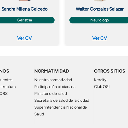
Sandra Milena Caicedo
Walter Gonzales Salazar
Geriatría
Neurologo
Ver CV
Ver CV
NOS
NORMATIVIDAD
OTROS SITIOS
cuentes
Nuestra normatividad
Keralty
structura
Participación ciudadana
Club OSI
PQRS
Ministerio de salud
Secretaría de salud de la ciudad
Superintendencia Nacional de
Salud