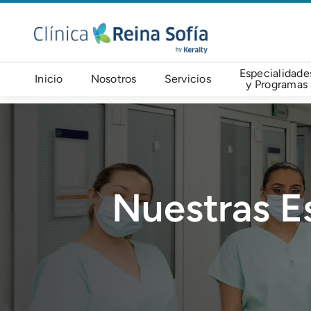
Pasar al contenido principal
Navegación principal
Especialidade
Inicio
Nosotros
Servicios
y Programas
Imagen
Nuestras E