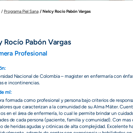
Nelcy Rocío Pabón Vargas
Programa Piel Sana
y Rocío Pabón Vargas
mera Profesional
ón:
rsidad Nacional de Colombia – magister en enfermaría con énfas
as e incontinencias.
de mí:
a formada como profesional y persona bajo criterios de responsa
alores que caracterizan a la comunidad de su Alma Máter. Cuen
cos en el área de enfermería, lo cual le permite brindar un cuida
des de cada persona (paciente, familia y comunidad). Con mas d
o de heridas agudas y crónicas de alta complejidad. Excelente ha
vidualmente, además de contar con experiencia y habilidades en e