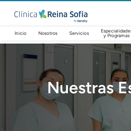
Pasar al contenido principal
Navegación principal
Especialidade
Inicio
Nosotros
Servicios
y Programas
Imagen
Nuestras E