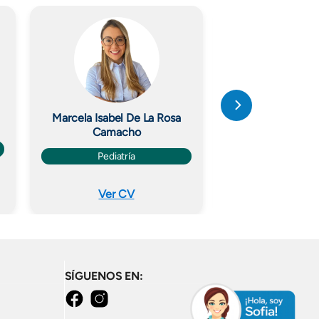
Imagen
Imagen
Marcela Isabel De La Rosa
Carlos Andrés Ar
Camacho
Cardiolo
Pediatría
Ver CV
Ver C
SÍGUENOS EN:
facebook
instagram