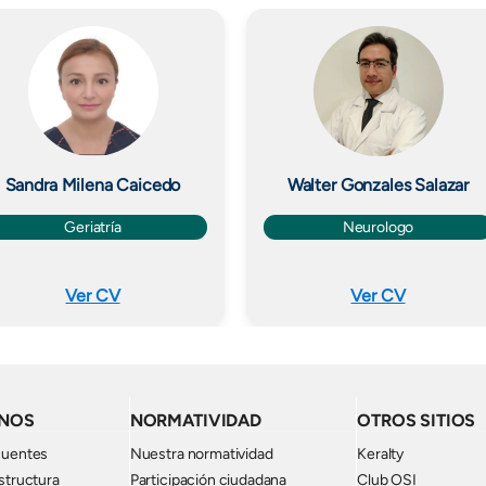
Imagen
Imagen
Sandra Milena Caicedo
Walter Gonzales Salazar
Geriatría
Neurologo
Ver CV
Ver CV
NOS
NORMATIVIDAD
OTROS SITIOS
cuentes
Nuestra normatividad
Keralty
structura
Participación ciudadana
Club OSI