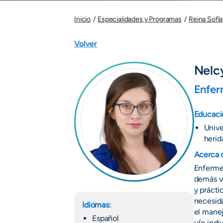
Inicio
Especialidades y Programas
Reina Sofía
Volver
Nelc
Enfer
Educaci
Unive
herid
Acerca 
Enfermer
demás v
y prácti
necesida
Idiomas:
el manej
Español
y/o indi