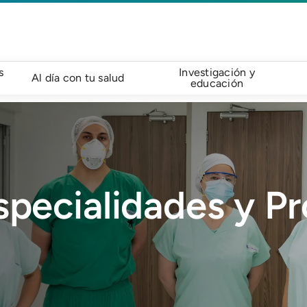
s
Investigación y
Al día con tu salud
educación
specialidades y P