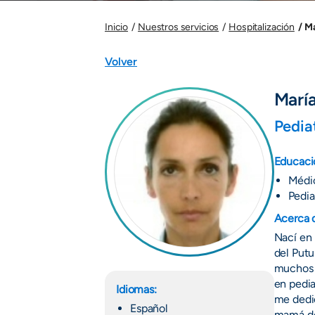
Ma
Inicio
Nuestros servicios
Hospitalización
Volver
Marí
Pedia
Educaci
Médic
Pedia
Acerca 
Nací en 
del Putu
muchos 
en pedia
Idiomas:
me dedic
Español
mamá de 