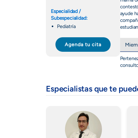
contestó
Especialidad /
ayude ha
Subespecialidad:
compañe
Pediatría
estudian
Agenda tu cita
Miemb
Pertenez
consulto
Especialistas que te pue
Imagen