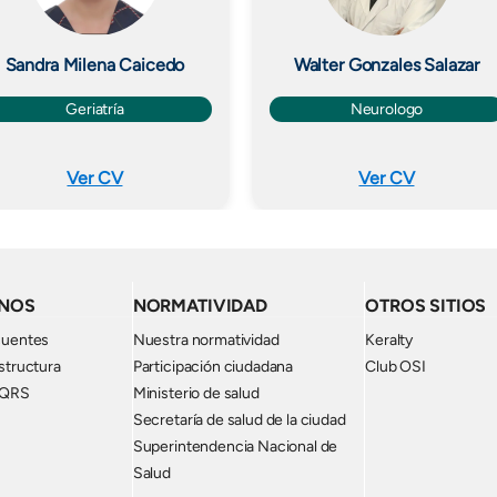
Sandra Milena Caicedo
Walter Gonzales Salazar
Geriatría
Neurologo
Ver CV
Ver CV
NOS
NORMATIVIDAD
OTROS SITIOS
cuentes
Nuestra normatividad
Keralty
structura
Participación ciudadana
Club OSI
PQRS
Ministerio de salud
Secretaría de salud de la ciudad
Superintendencia Nacional de
Salud