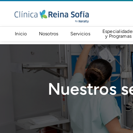
Pasar al contenido principal
Navegación principal
Especialidade
Inicio
Nosotros
Servicios
y Programas
Imagen
Nuestros se