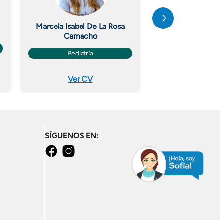
Marcela Isabel De La Rosa
Carlos Andrés Ar
Camacho
Cardiolo
Pediatría
Ver CV
Ver C
SÍGUENOS EN:
facebook
instagram