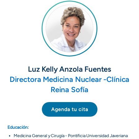
+
/".
This
shortcut
activates
the
screen
reader
to
Luz Kelly Anzola Fuentes
help
Directora Medicina Nuclear -Clínica
you
navigate
Reina Sofía
and
interact
Agenda tu cita
with
the
content.
Educación:
Medicina General y Cirugía - Pontificia Universidad Javeriana